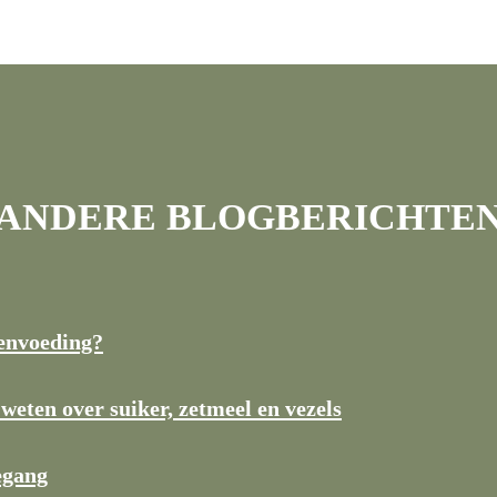
ANDERE BLOGBERICHTE
denvoeding?
n over suiker, zetmeel en vezels
egang