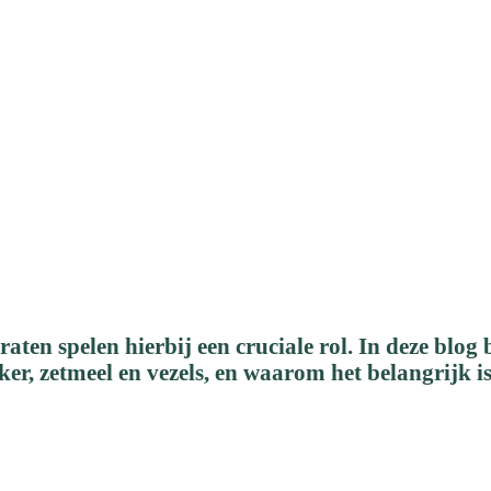
KOOLHYDRATEN BIJ PAARDEN:
t je moet weten over suiker, zetmeel en vez
ten spelen hierbij een cruciale rol. In deze blog 
ker, zetmeel en vezels, en waarom het belangrijk is